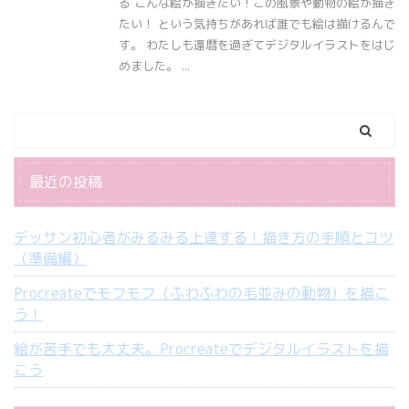
る こんな絵が描きたい！この風景や動物の絵が描き
たい！ という気持ちがあれば誰でも絵は描けるんで
す。 わたしも還暦を過ぎてデジタルイラストをはじ
めました。 ...
最近の投稿
デッサン初心者がみるみる上達する！描き方の手順とコツ
（準備編）
Procreateでモフモフ（ふわふわの毛並みの動物）を描こ
う！
絵が苦手でも大丈夫。Procreateでデジタルイラストを描
こう