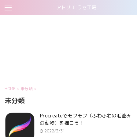
アトリエ うさ工房
Payment Confirmation
Payment Failed
お問い合わせ
お買い物カゴ
サイトマップ
ショップ
プライバシーポリシー
マイアカウント
支払い
運営者情報
HOME
>
未分類
>
未分類
Procreateでモフモフ（ふわふわの毛並み
の動物）を描こう！
2022/3/31